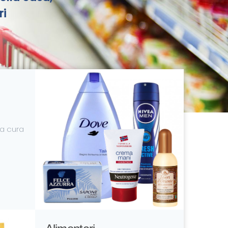
ri
la cura