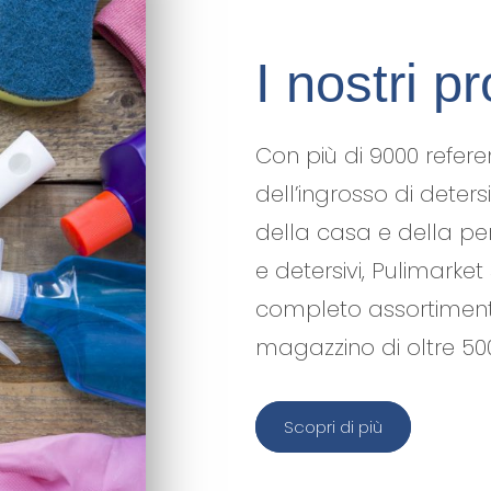
I nostri
pr
Con più di 9000 refe
dell’ingrosso di deters
della casa e della pe
e detersivi, Pulimarket
completo assortimento 
magazzino di oltre 5
Scopri di più