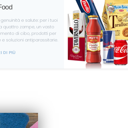
Food
genuinità e salute: per i tuoi
a quattro zampe, un vasto
imento di cibo, prodotti per
e e soluzioni antiparassitarie.
 DI PIÙ