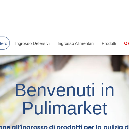
Ingrosso Detersivi
Ingrosso Alimentari
Prodotti
O
stero
Benvenuti in
Pulimarket
one all’ingrosso di prodotti per la pulizia 