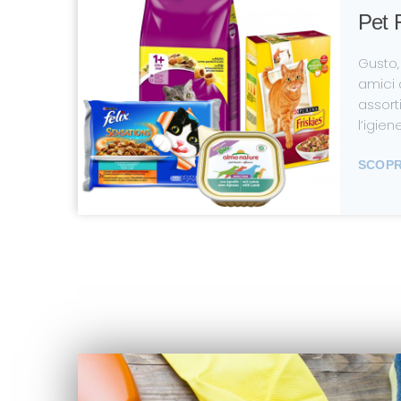
Pet 
Gusto, 
amici 
assort
l’igien
SCOPRI