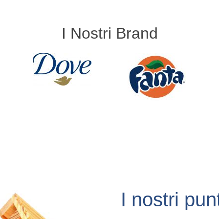
I Nostri Brand
I nostri
punt